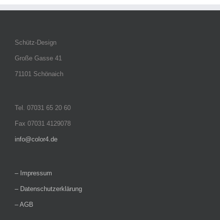
Schütz-Design
Große Gasse 41
71101 Schönaich
Tel. 07031 65 20 60
Fax 07031 4129078
info@color4.de
– Impressum
– Datenschutzerklärung
– AGB